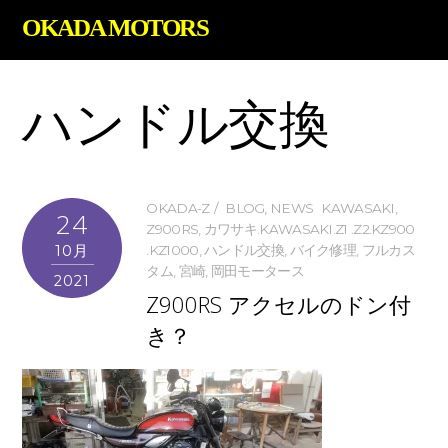
OKADA MOTORS
ハンドル交換
OKADA-Z
BLOG
,
NEWS
KAWASAKI
,
24
Z900RS
,
カワサキ.KAWASAKI.Z1 .Z2.KZ900
10月
.KZ1000
,
ハンドル交換
,
バイク修理
,
フルカス
タム
,
宮崎
,
岡田モータース
2021
Z900RS アクセルのドン付
き？