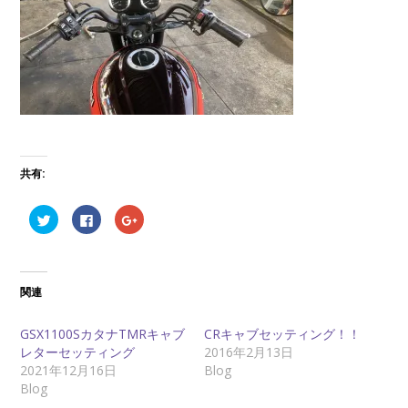
共有:
ク
F
ク
リ
a
リ
ッ
c
ッ
ク
e
ク
し
b
し
て
o
て
T
o
G
関連
w
k
o
i
で
o
t
共
g
t
有
l
GSX1100SカタナTMRキャブ
CRキャブセッティング！！
e
す
e
r
る
+
レターセッティング
2016年2月13日
で
に
で
2021年12月16日
Blog
共
は
共
有
ク
有
Blog
(
リ
(
新
ッ
新