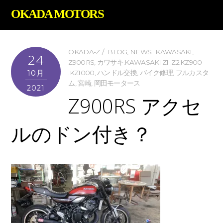
OKADA MOTORS
OKADA-Z
BLOG
,
NEWS
KAWASAKI
,
24
Z900RS
,
カワサキ.KAWASAKI.Z1 .Z2.KZ900
10月
.KZ1000
,
ハンドル交換
,
バイク修理
,
フルカスタ
ム
,
宮崎
,
岡田モータース
2021
Z900RS アクセ
ルのドン付き？