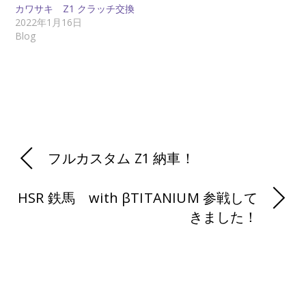
し
ク
し
カワサキ Z1 クラッチ交換
い
し
い
ウ
て
ウ
2022年1月16日
ィ
く
ィ
Blog
ン
だ
ン
ド
さ
ド
ウ
い
ウ
で
(
で
開
新
開
き
し
き
ま
い
ま
す
ウ
す
)
ィ
)
ン
ド
ウ
で
開
き
フルカスタム Z1 納車！
ま
す
)
HSR 鉄馬 with βTITANIUM 参戦して
きました！