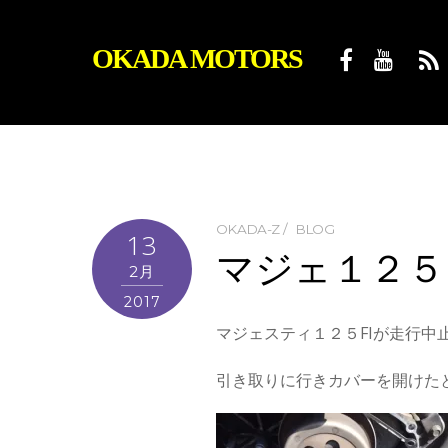
OKADA MOTORS
OKADA-Z
BLOG
13
マジェ１２５
2月
2017
マジェスティ１２５FIが走行中
引き取りに行きカバーを開けた