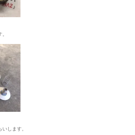
す。
らいします。