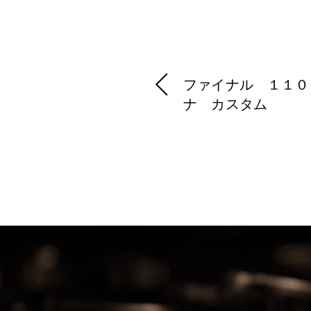
し
b
し
て
o
て
T
o
G
w
k
o
i
で
o
t
共
g
t
有
l
e
す
e
r
る
+
で
に
で
ファイナル １１０
共
は
共
有
ク
有
ナ カスタム
(
リ
(
新
ッ
新
し
ク
し
い
し
い
ウ
て
ウ
ィ
く
ィ
ン
だ
ン
ド
さ
ド
ウ
い
ウ
で
(
で
開
新
開
き
し
き
ま
い
ま
す
ウ
す
)
ィ
)
ン
ド
ウ
で
開
き
ま
す
)