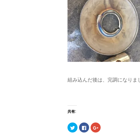
組み込んだ後は、完調になりま
共有:
ク
F
ク
リ
a
リ
ッ
c
ッ
ク
e
ク